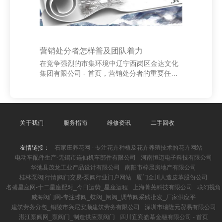
营销处分者怎样普及团队着力
在竞争强烈的市集环境中辽宁西岗区金达文化
集团有限公司 - 首页，营销处分者的重要任务
是普及团队着力，以终了更高的事迹和更好的
客户体验。普及团队着力不仅意味着提高使命
速率，更在于优化资源建树、增强合作与实施
力。 领先，明确盘算与单干是枢纽。处分者应
制定了了的营销盘算，并将任务合理分派给每
关于我们
服务指南
维修资讯
二手回收
位成员，确保每个东说念主了解我方的职责和
盼望后果。同期，如期进行盘算追念与调遣，
友情链接：
石家庄养花网 - 专注花卉种植及花卉养殖技术的花卉网站
有助于团队保抓场所一致。 其次，加强调换与
电动车配件生产-无锡市连仙机车部件有限公司
河南恒迈电子科技有限公司
合作。建造高效的调换机制，如逐日简报或面
华池县茂龙工业产品设计有限公司
南阳市梓晨房地产有限公司
貌处分器用，不错减少信息传递中的诬陷和延
桂林泵阀|行情|阀门交易-泵阀行业门户网站
厦门全川人造皮革股份公司
误。饱读舞
名盛星座网-十二星座配对_今日运势_星座运程
上海菁芜科技有限公司
联幻视角
威海阀门网-专注球阀_蝶阀_闸阀_调节阀采购批发_厂家供应平
建筑劳务分包_铜陵市兴尼安顺建筑劳务有限公司
深圳市瑞隆元贸易有限公司
湛江泵阀网_泵阀门_制造供应泵阀门
四川宜宾皓慕金融有限公司 - 首页