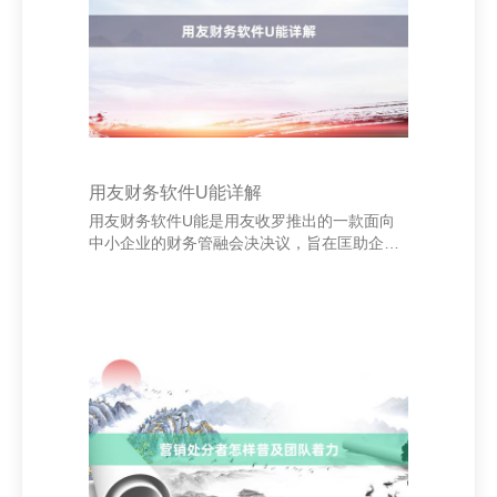
的投资。 不要发怵慢，只有标的正确，脚步坚
定，终会到达绝顶。那些看似轻细的勤苦，终
将在某一天积贮成驻扎的色泽。别忘了，你不
是为了别
用友财务软件U能详解
用友财务软件U能是用友收罗推出的一款面向
中小企业的财务管融会决决议，旨在匡助企业
结束财务经过的自动化与信息化处置。U能系
统集财务核算、预算处置、资金处置、报表分
析等功能于一体，为企业提供全面的财务复
旧。 U能的中枢上风在于其操作便捷、功能全
面且活泼可扩张。用户不错通过斡旋平台完成
平常的账务处理、说明录入、报销审批等操
作，进步职责成果。同期，系统复旧多司帐准
则、多币种、多组织架构，适用于不同限制和
业务花样的企业。 安徽嘉灿商贸有限公司 此
外，U能还具备宏大的数据分析才智，随机生
成各样财务报表，为