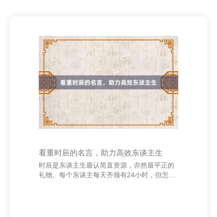
看重时辰的名言，助力高效东谈主生
时辰是东谈主生最认简直资源，亦然最平正的
礼物。每个东谈主每天齐领有24小时，但怎样
哄骗这些时辰，决定了东谈主生的成败。许多
名东谈主曾用致密的说话领导咱们看重时辰的
裂缝性。 “时辰就像海绵里的水，只须愿挤，
总还是有的。”鲁迅先生这句话告诉咱们，时辰