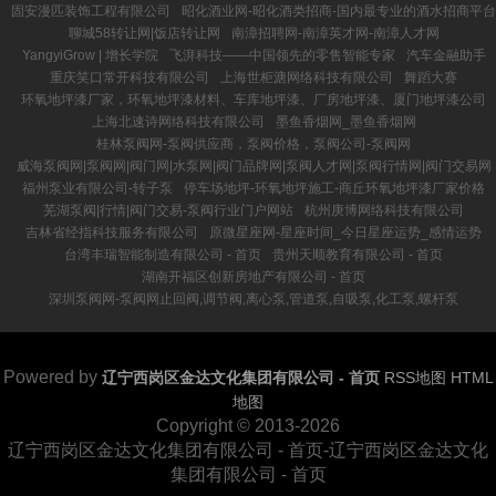
固安漫匹装饰工程有限公司
昭化酒业网-昭化酒类招商-国内最专业的酒水招商平台
聊城58转让网|饭店转让网
南漳招聘网-南漳英才网-南漳人才网
YangyiGrow | 增长学院
飞湃科技——中国领先的零售智能专家
汽车金融助手
重庆笑口常开科技有限公司
上海世柜溏网络科技有限公司
舞蹈大赛
环氧地坪漆厂家，环氧地坪漆材料、车库地坪漆、厂房地坪漆、厦门地坪漆公司
上海北速诗网络科技有限公司
墨鱼香烟网_墨鱼香烟网
桂林泵阀网-泵阀供应商，泵阀价格，泵阀公司-泵阀网
威海泵阀网|泵阀网|阀门网|水泵网|阀门品牌网|泵阀人才网|泵阀行情网|阀门交易网
福州泵业有限公司-转子泵
停车场地坪-环氧地坪施工-商丘环氧地坪漆厂家价格
芜湖泵阀|行情|阀门交易-泵阀行业门户网站
杭州庚博网络科技有限公司
吉林省经指科技服务有限公司
原微星座网-星座时间_今日星座运势_感情运势
台湾丰瑞智能制造有限公司 - 首页
贵州天顺教育有限公司 - 首页
湖南开福区创新房地产有限公司 - 首页
深圳泵阀网-泵阀网止回阀,调节阀,离心泵,管道泵,自吸泵,化工泵,螺杆泵
Powered by
辽宁西岗区金达文化集团有限公司 - 首页
RSS地图
HTML
地图
Copyright
© 2013-2026
辽宁西岗区金达文化集团有限公司 - 首页-辽宁西岗区金达文化
集团有限公司 - 首页