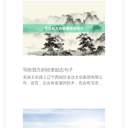
是不错被合理安排和哄骗的。在快节拍的当代
社会中，许多东谈主衔恨时辰不够用，其实是
因为莫得好好计较和搞定时辰。高效的东谈主
生，离不开对时辰的科学搞定。 安徽嘉灿商贸
有限公司 “不要恭候契机，而要创造契机。”培
根的这句话强调了主动把执时辰的裂缝性。告
捷不会
写给我方的轻便励志句子
东谈主生路上辽宁西岗区金达文化集团有限公
司 - 首页，总会有迷濛的技术，也会有无语的
时刻。但请记取，每一个不曾起舞的日子，王
人是对人命的亏负。咱们王人在勤苦地辞世，
为了梦思，为了更好的我方。 安徽嘉灿商贸有
限公司 有技术，咱们会因为一次失败而怀疑我
方，会因为别东谈主的评价而动摇信念。但请
深信，你比你思象的更坚强。每一次摔倒，王
人是成长的机会；每一次坚执，王人是对改日